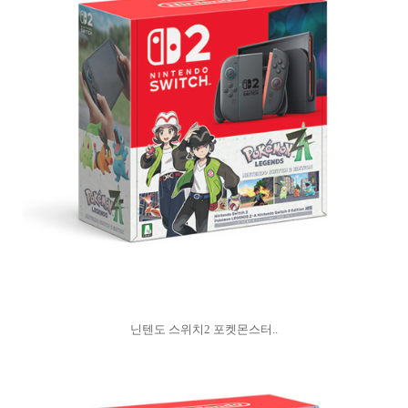
닌텐도 스위치2 포켓몬스터..