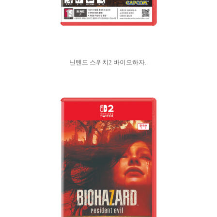
닌텐도 스위치2 바이오하자..