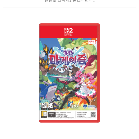
닌텐도 스위치2 몬스터헌터..