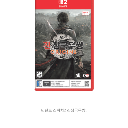
닌텐도 스위치2 진삼국무쌍..