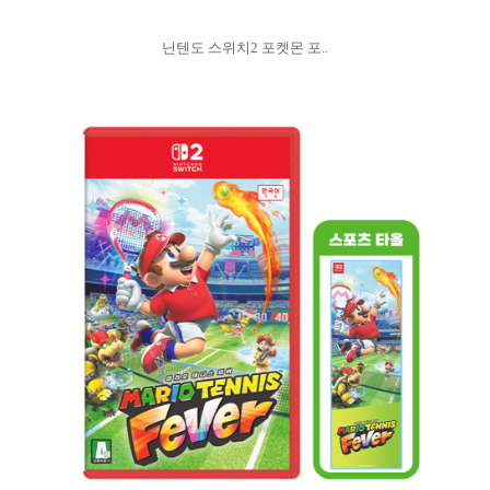
닌텐도 스위치2 포켓몬 포..