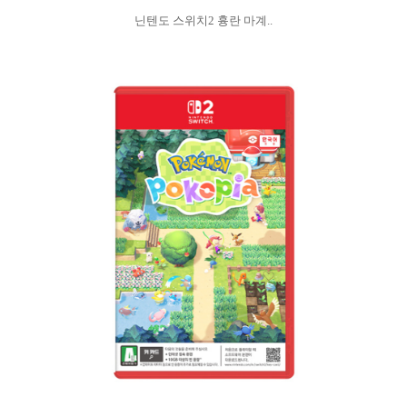
닌텐도 스위치2 흉란 마계..