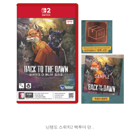
닌텐도 스위치2 백투더 던 ..