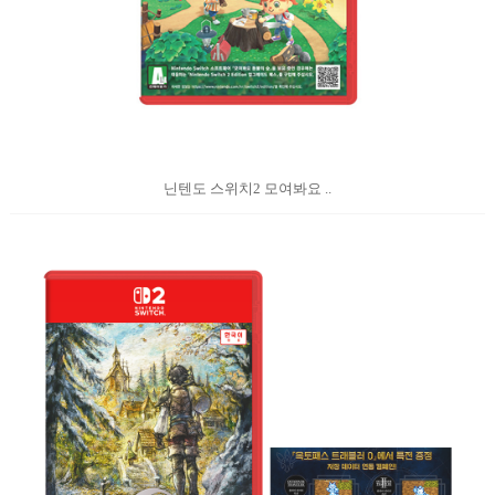
닌텐도 스위치2 모여봐요 ..