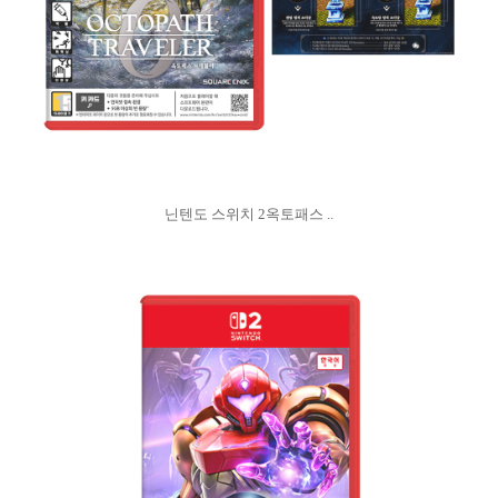
닌텐도 스위치 2옥토패스 ..