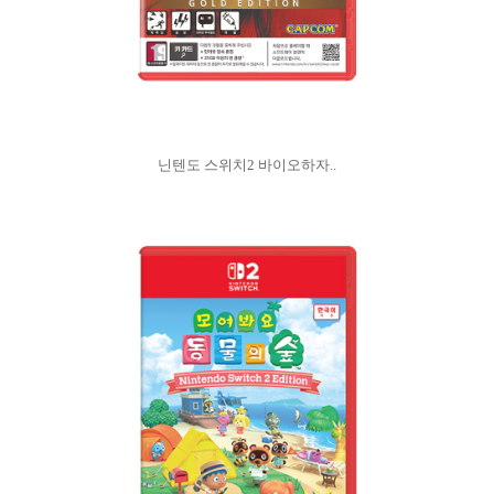
닌텐도 스위치2 바이오하자..