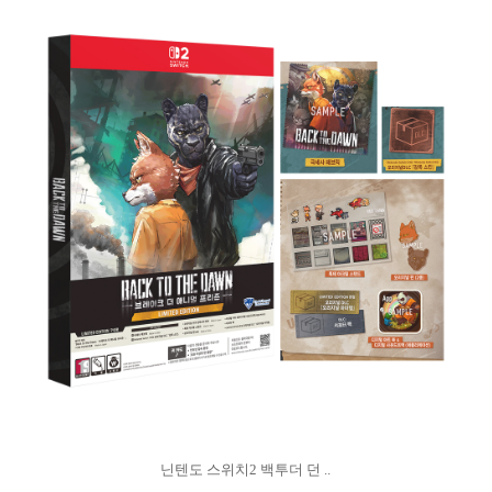
닌텐도 스위치2 백투더 던 ..