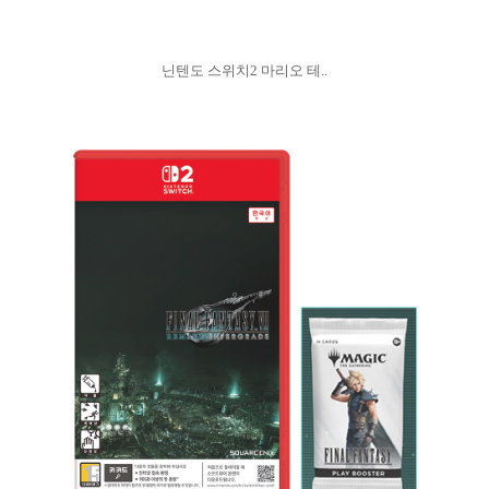
닌텐도 스위치2 마리오 테..