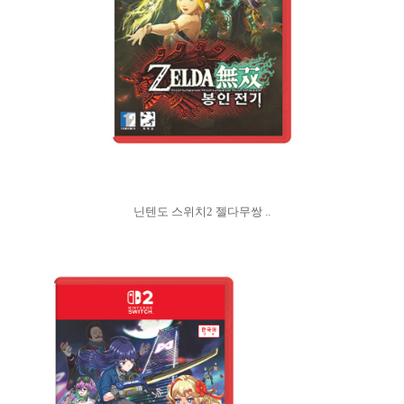
닌텐도 스위치2 젤다무쌍 ..