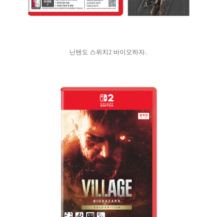
닌텐도 스위치2 바이오하자..