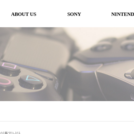
ABOUT US
SONY
NINTEN
인사말
본체
본체
오시는 길
타이틀
타이틀
협력사
악세사리
악세사리
행사일정
제휴 및 협력제안
'타이틀'입니다.