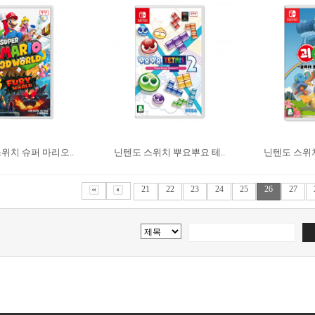
위치 슈퍼 마리오..
닌텐도 스위치 뿌요뿌요 테..
닌텐도 스위치
21
22
23
24
25
26
27