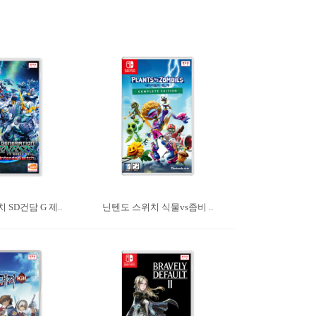
SD건담 G 제..
닌텐도 스위치 식물vs좀비 ..