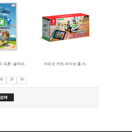
 괴혼~굴려라..
마리오 카트 라이브 홈 서..
28
29
30