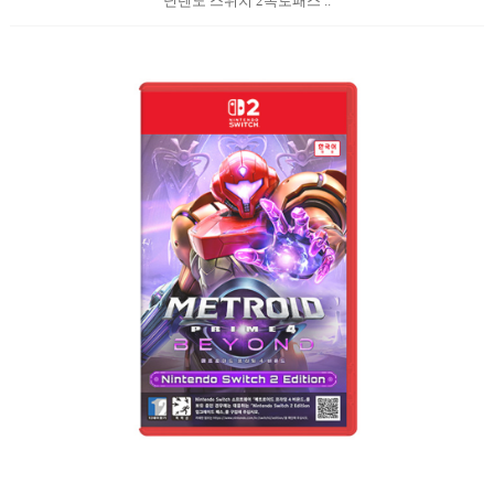
닌텐도 스위치 2옥토패스 ..