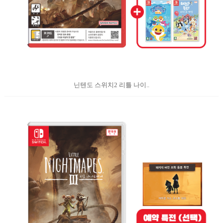
닌텐도 스위치2 리틀 나이..