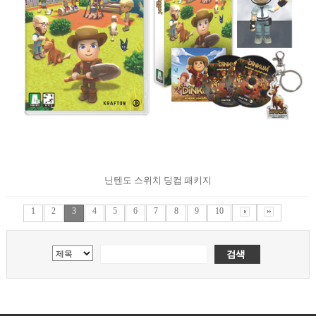
닌텐도 스위치 딩컴 패키지
1
2
3
4
5
6
7
8
9
10