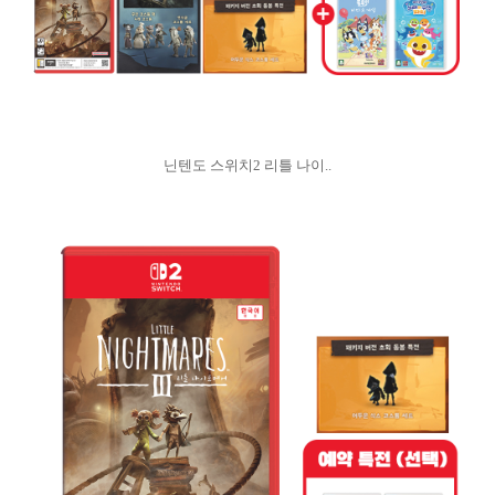
닌텐도 스위치2 리틀 나이..