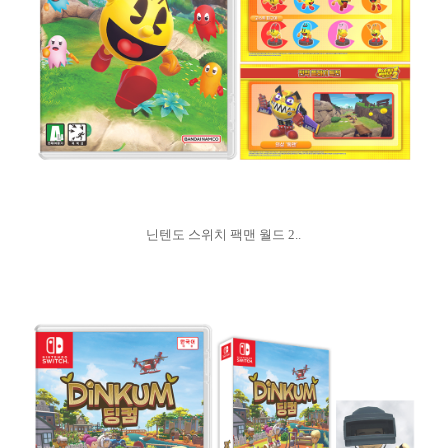
닌텐도 스위치 팩맨 월드 2..