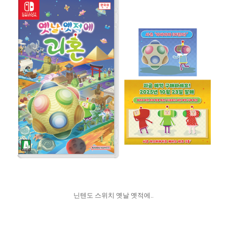
닌텐도 스위치 옛날 옛적에..