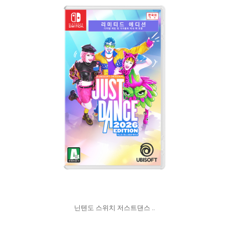
닌텐도 스위치 저스트댄스 ..