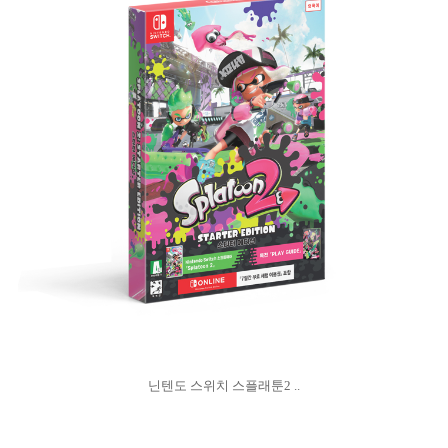
닌텐도 스위치 스플래툰2 ..