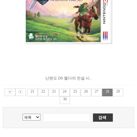
닌텐도 DS 젤다의 전설 시..
21
22
23
24
25
26
27
28
29
30