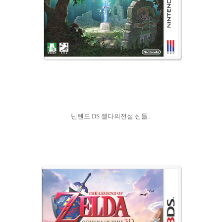
닌텐도 DS 젤다의전설 신들..