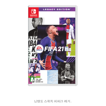
닌텐도 스위치 피파21 레거..