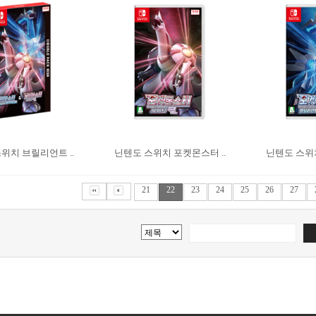
위치 브릴리언트 ..
닌텐도 스위치 포켓몬스터 ..
닌텐도 스위치
21
22
23
24
25
26
27