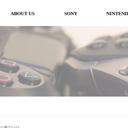
ABOUT US
SONY
NINTEN
인사말
본체
본체
오시는 길
타이틀
타이틀
협력사
악세사리
악세사리
행사일정
제휴 및 협력제안
'타이틀'입니다.