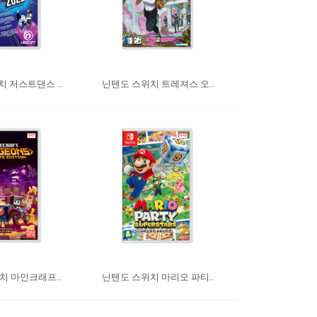
 저스트댄스 ..
닌텐도 스위치 트레져스 오..
치 마인크래프..
닌텐도 스위치 마리오 파티..