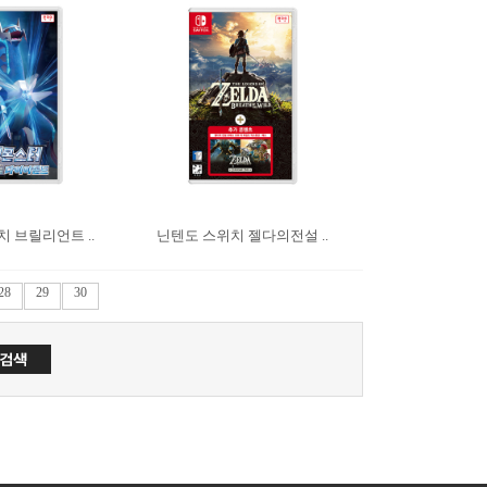
 브릴리언트 ..
닌텐도 스위치 젤다의전설 ..
28
29
30