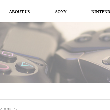
ABOUT US
SONY
NINTEN
인사말
본체
본체
오시는 길
타이틀
타이틀
협력사
악세사리
악세사리
행사일정
제휴 및 협력제안
'타이틀'입니다.