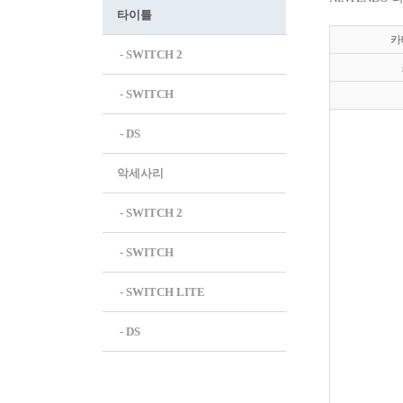
타이틀
카
 - SWITCH 2
 - SWITCH
 - DS
악세사리
 - SWITCH 2
 - SWITCH
 - SWITCH LITE
 - DS