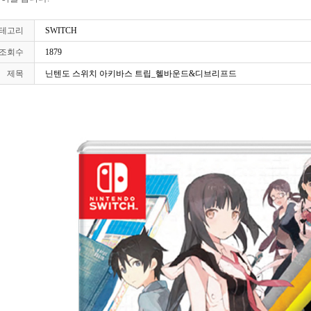
테고리
SWITCH
조회수
1879
제목
닌텐도 스위치 아키바스 트립_헬바운드&디브리프드