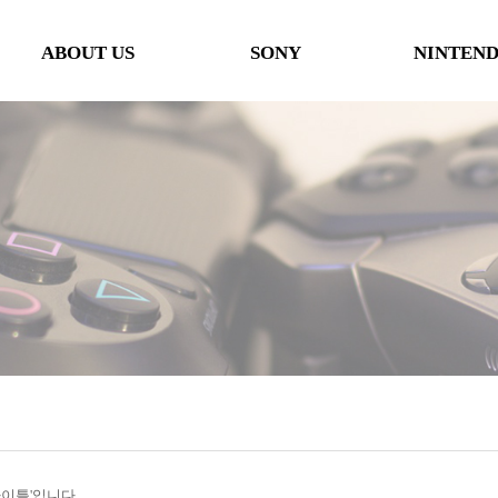
ABOUT US
SONY
NINTEN
인사말
본체
본체
오시는 길
타이틀
타이틀
협력사
악세사리
악세사리
행사일정
제휴 및 협력제안
'타이틀'입니다.