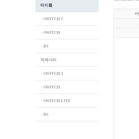
타이틀
카
 - SWITCH 2
 - SWITCH
 - DS
악세사리
 - SWITCH 2
 - SWITCH
 - SWITCH LITE
 - DS