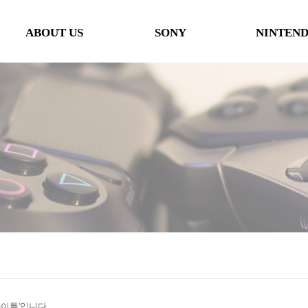
ABOUT US
SONY
NINTEN
인사말
본체
본체
오시는 길
타이틀
타이틀
협력사
악세사리
악세사리
행사일정
제휴 및 협력제안
'타이틀'입니다.