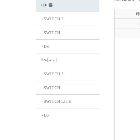
타이틀
카
 - SWITCH 2
 - SWITCH
 - DS
악세사리
 - SWITCH 2
 - SWITCH
 - SWITCH LITE
 - DS