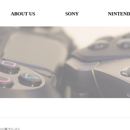
ABOUT US
SONY
NINTEN
인사말
본체
본체
오시는 길
타이틀
타이틀
협력사
악세사리
악세사리
행사일정
제휴 및 협력제안
'타이틀'입니다.