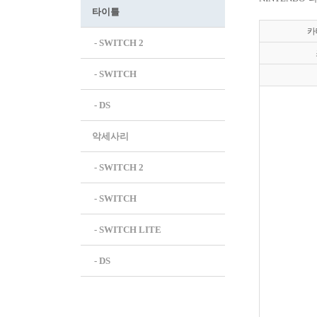
타이틀
카
 - SWITCH 2
 - SWITCH
 - DS
악세사리
 - SWITCH 2
 - SWITCH
 - SWITCH LITE
 - DS