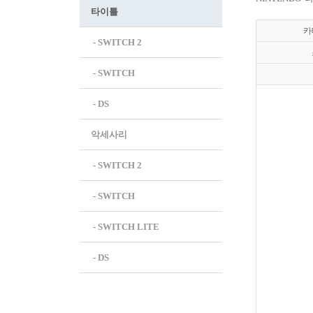
타이틀
카
 - SWITCH 2
 - SWITCH
 - DS
악세사리
 - SWITCH 2
 - SWITCH
 - SWITCH LITE
 - DS