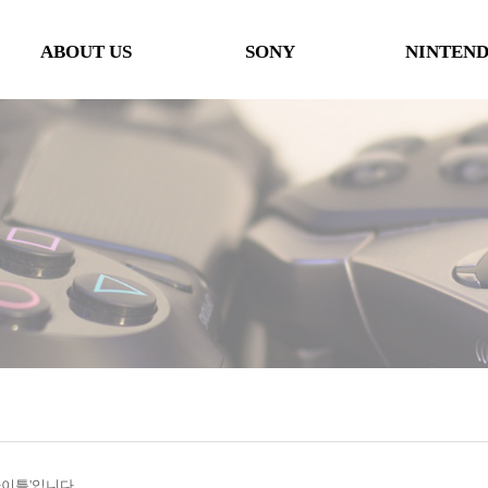
ABOUT US
SONY
NINTEN
인사말
본체
본체
오시는 길
타이틀
타이틀
협력사
악세사리
악세사리
행사일정
제휴 및 협력제안
'타이틀'입니다.