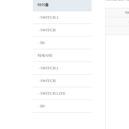
타이틀
카
 - SWITCH 2
 - SWITCH
 - DS
악세사리
 - SWITCH 2
 - SWITCH
 - SWITCH LITE
 - DS