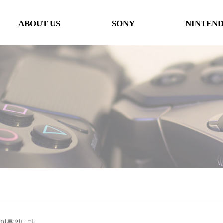
ABOUT US
SONY
NINTEN
인사말
본체
본체
오시는 길
타이틀
타이틀
협력사
악세사리
악세사리
행사일정
제휴 및 협력제안
'타이틀'입니다.