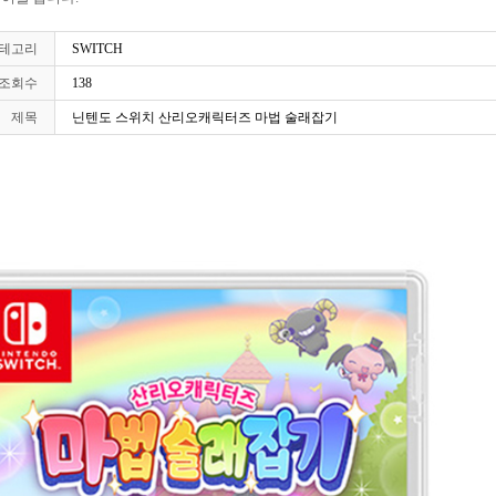
테고리
SWITCH
조회수
138
제목
닌텐도 스위치 산리오캐릭터즈 마법 술래잡기