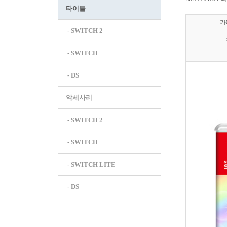
타이틀
카
 - SWITCH 2
 - SWITCH
 - DS
악세사리
 - SWITCH 2
 - SWITCH
 - SWITCH LITE
 - DS