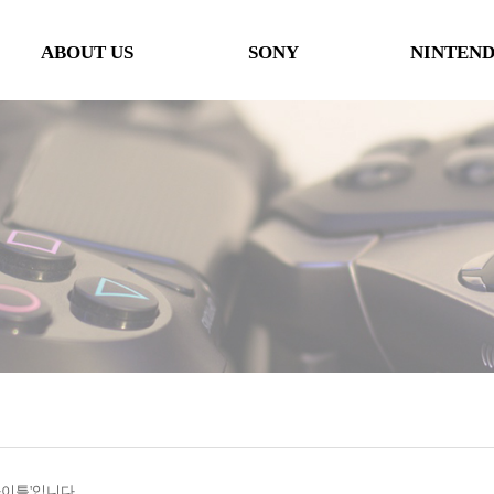
ABOUT US
SONY
NINTEN
인사말
본체
본체
오시는 길
타이틀
타이틀
협력사
악세사리
악세사리
행사일정
제휴 및 협력제안
'타이틀'입니다.