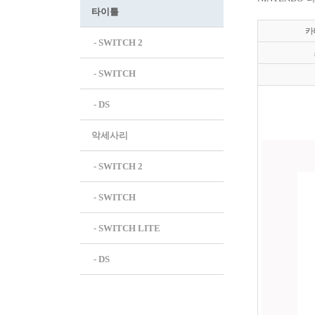
타이틀
카
 - SWITCH 2
 - SWITCH
 - DS
악세사리
 - SWITCH 2
 - SWITCH
 - SWITCH LITE
 - DS