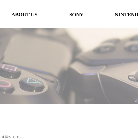
ABOUT US
SONY
NINTEN
인사말
본체
본체
오시는 길
타이틀
타이틀
협력사
악세사리
악세사리
행사일정
제휴 및 협력제안
'타이틀'입니다.