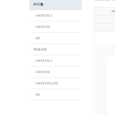
타이틀
카
 - SWITCH 2
 - SWITCH
 - DS
악세사리
 - SWITCH 2
 - SWITCH
 - SWITCH LITE
 - DS