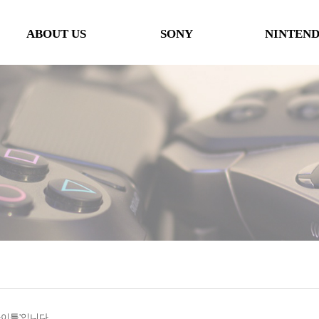
ABOUT US
SONY
NINTEN
인사말
본체
본체
오시는 길
타이틀
타이틀
협력사
악세사리
악세사리
행사일정
제휴 및 협력제안
'타이틀'입니다.