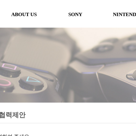
ABOUT US
SONY
NINTEN
인사말
본체
본체
오시는 길
타이틀
타이틀
협력사
악세사리
악세사리
행사일정
제휴 및 협력제안
 협력제안