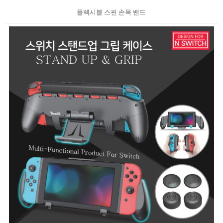
플렉시블 스핀 손목 밴드