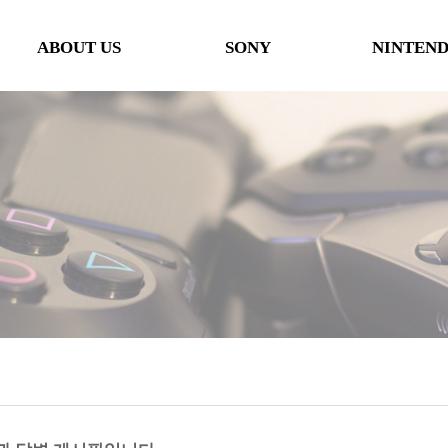
ABOUT US
SONY
NINTEN
인사말
본체
본체
오시는 길
타이틀
타이틀
협력사
악세사리
악세사리
행사일정
제휴 및 협력제안