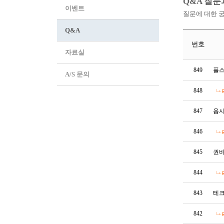
Q&A 질문
이벤트
질문에 대한 
Q&A
번호
자료실
849
플스
A/S 문의
848
847
옵시
846
845
권바
844
843
테크
842