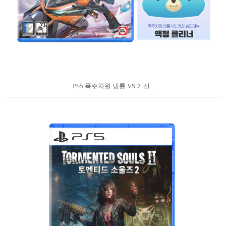
PS5 폭주차원 넵튠 VS 거신..