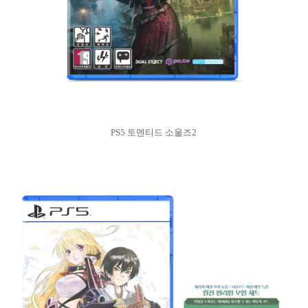
PS5 토멘티드 소울즈2