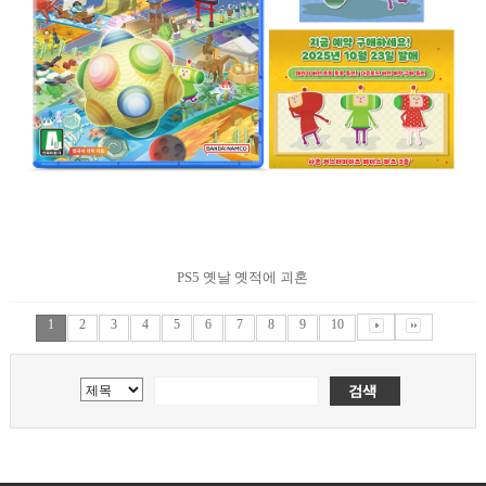
PS5 옛날 옛적에 괴혼
1
2
3
4
5
6
7
8
9
10