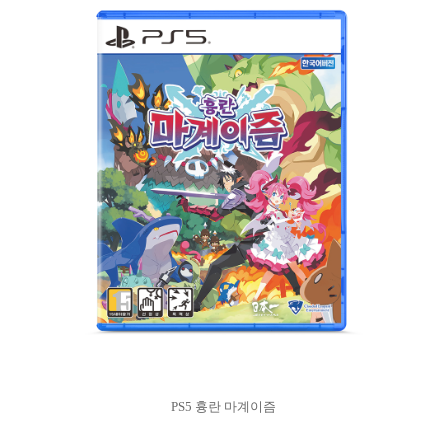
PS5 흉란 마계이즘