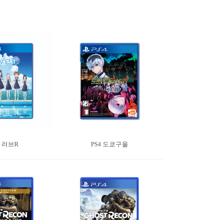
4 러브R
PS4 도쿄구울