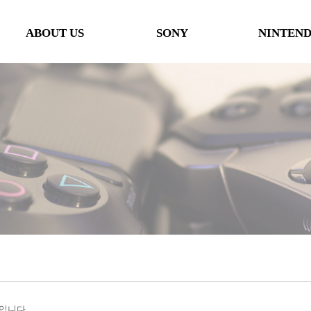
ABOUT US
SONY
NINTEN
인사말
본체
본체
오시는 길
타이틀
타이틀
협력사
악세사리
악세사리
행사일정
제휴 및 협력제안
'입니다.