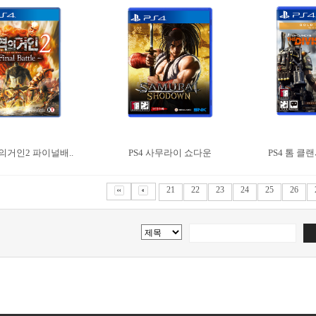
격의거인2 파이널배..
PS4 사무라이 쇼다운
PS4 톰 클랜
21
22
23
24
25
26