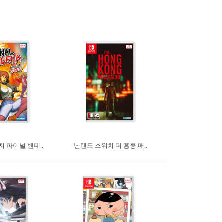
 파이널 벤데..
닌텐도 스위치 더 홍콩 매..