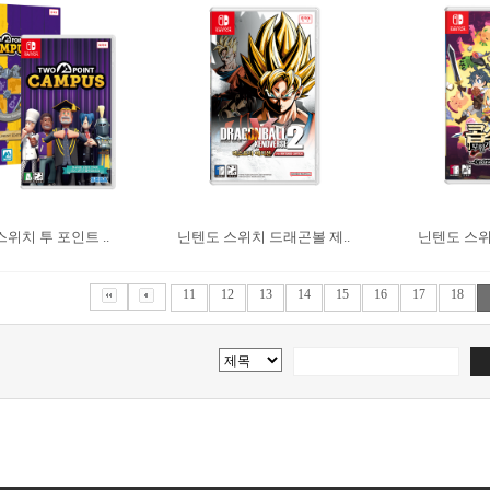
위치 투 포인트 ..
닌텐도 스위치 드래곤볼 제..
닌텐도 스위치
11
12
13
14
15
16
17
18