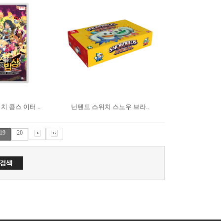
 콥스 이터 ..
닌텐도 스위치 스노우 브라..
19
20