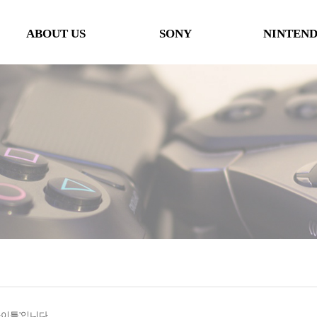
ABOUT US
SONY
NINTEN
인사말
본체
본체
오시는 길
타이틀
타이틀
협력사
악세사리
악세사리
행사일정
제휴 및 협력제안
'타이틀'입니다.