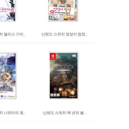
 앨리스 기어..
닌텐도 스위치 엉덩이 탐정..
 나유타의 궤..
닌텐도 스위치 백 년의 봄..