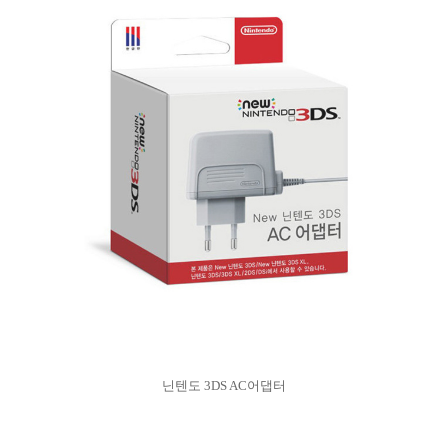
닌텐도 3DS AC어댑터