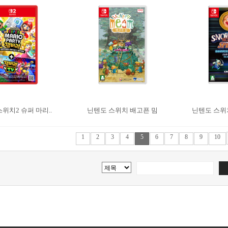
위치2 슈퍼 마리..
닌텐도 스위치 배고픈 밈
닌텐도 스위치
1
2
3
4
5
6
7
8
9
10