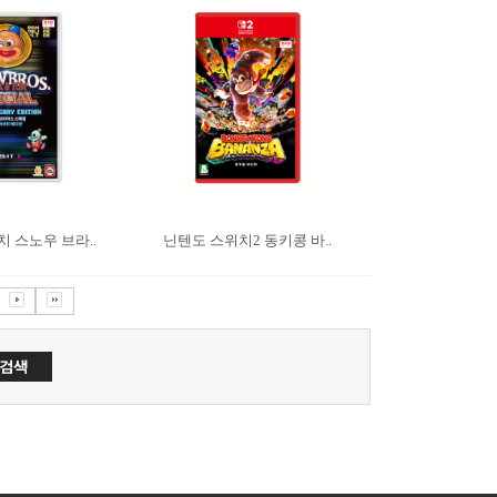
 스노우 브라..
닌텐도 스위치2 동키콩 바..