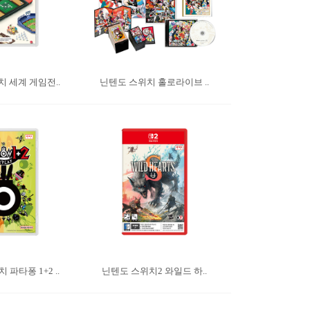
 세계 게임전..
닌텐도 스위치 홀로라이브 ..
파타퐁 1+2 ..
닌텐도 스위치2 와일드 하..