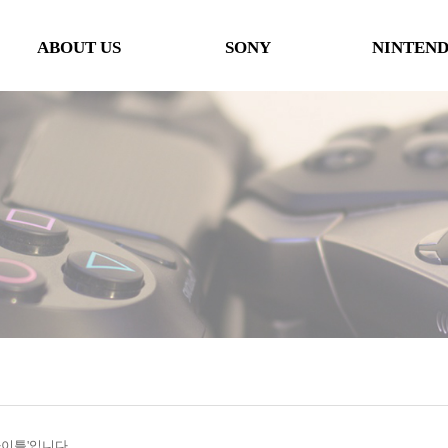
ABOUT US
SONY
NINTEN
인사말
본체
본체
오시는 길
타이틀
타이틀
협력사
악세사리
악세사리
행사일정
제휴 및 협력제안
'타이틀'입니다.