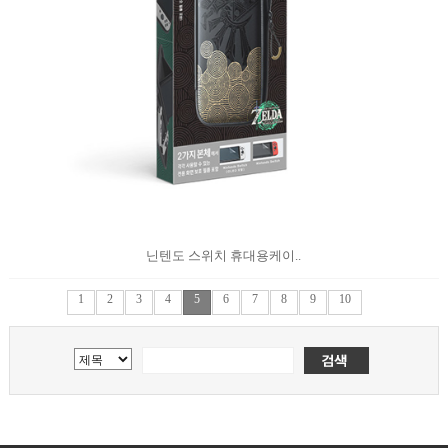
닌텐도 스위치 휴대용케이..
1
2
3
4
5
6
7
8
9
10