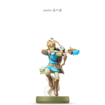
amiibo 동키콩