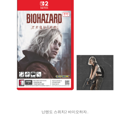
닌텐도 스위치2 바이오하자..