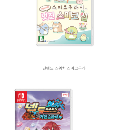
닌텐도 스위치 스미코구라..