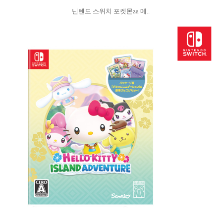
닌텐도 스위치 포켓몬za 메..