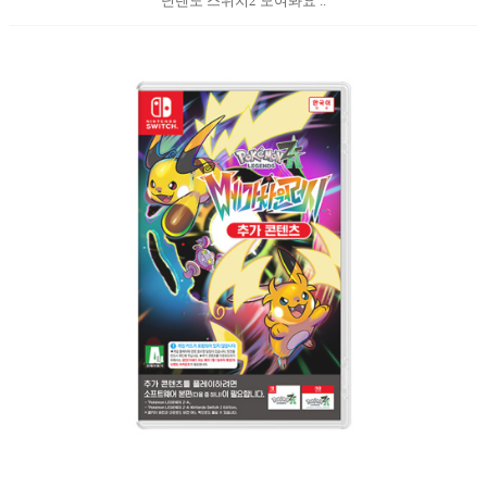
닌텐도 스위치2 모여봐요 ..