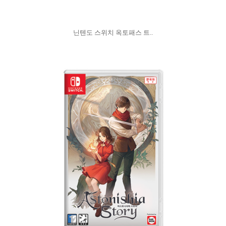
닌텐도 스위치 옥토패스 트..