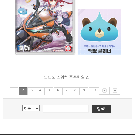
닌텐도 스위치 폭주차원 넵..
1
2
3
4
5
6
7
8
9
10