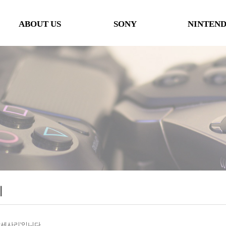
ABOUT US
SONY
NINTEN
인사말
본체
본체
오시는 길
타이틀
타이틀
협력사
악세사리
악세사리
행사일정
제휴 및 협력제안
리
'악세사리'입니다.