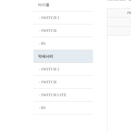
타이틀
카
 - SWITCH 2
 - SWITCH
 - DS
악세사리
 - SWITCH 2
 - SWITCH
 - SWITCH LITE
 - DS